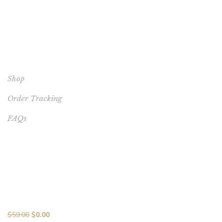
YOUR ACCOUNT
Shop
Order Tracking
FAQs
BEST SELLERS
Melodic Mastery: 10 Songs in 10 Days MP3 Collection with
Vocal Brilliance
$
59.00
$
0.00